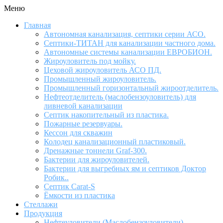
Меню
Главная
Автономная канализация, септики серии АСО.
Септики-ТИТАН для канализации частного дома.
Автономные системы канализации ЕВРОБИОН.
Жироуловитель под мойку.
Цеховой жироуловитель АСО ПД.
Промышленный жироуловитель.
Промышленный горизонтальный жироотделитель.
Нефтеотделитель (маслобензоуловитель) для
ливневой канализации
Септик накопительный из пластика.
Пожарные резервуары.
Кессон для скважин
Колодец канализационный пластиковый.
Дренажные тоннели Graf-300.
Бактерии для жироуловителей.
Бактерии для выгребных ям и септиков Доктор
Робик..
Септик Carat-S
Ёмкости из пластика
Стеллажи
Продукция
Нефтеуловители (Маслобензоуловители)