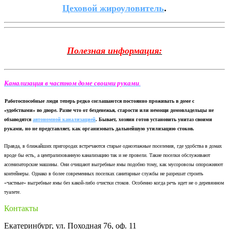
Цеховой жироуловитель
.
Полезная информация:
Канализация в частном доме своими руками
.
Работоспособные люди теперь редко соглашаются постоянно проживать в доме с
«удобствами» во дворе. Разве что от безденежья, старости или немощи домовладельцы не
обзаводятся
автономной канализацией
. Бывает, хозяин готов установить унитаз своими
руками, но не представляет, как организовать дальнейшую утилизацию стоков.
Правда, в ближайших пригородах встречаются старые одноэтажные поселения, где удобства в домах
вроде бы есть, а централизованную канализацию так и не провели. Такие поселки обслуживают
ассенизаторские машины. Они очищают выгребные ямы подобно тому, как мусоровозы опорожняют
контейнеры. Однако в более современных поселках санитарные службы не разрешат строить
«частные» выгребные ямы без какой-либо очистки стоков. Особенно когда речь идет не о деревянном
туалете.
Контакты
Екатеринбург, ул. Походная 76, оф. 11