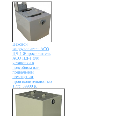
Цеховой
жироуловитель АСО
ПД-1
Жироуловитель
АСО ПД-1 для
установки в
подсобном или
подвальном
помещении,
производительностью
1 л/с.
39900
р.