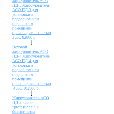
жироуловитель АСО
ПД-3
Жироуловитель
АСО ПД-3 для
установки в
подсобном или
подвальном
помещении,
производительностью
3 л/с.
82800
р.
Цеховой
жироуловитель АСО
ПД-4
Жироуловитель
АСО ПД-4 для
установки в
подсобном или
подвальном
помещении,
производительностью
4 л/с.
102500
р.
Жироуловитель АСО
ПД-2, 0/200
"professional"
У
большинства